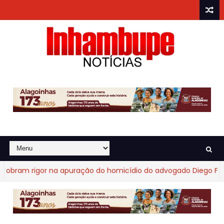
ram rigor na apuração do homicídio do advogado Diego Fraga 