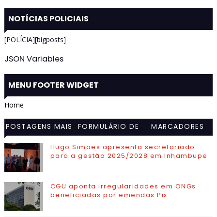
NOTÍCIAS POLICIAIS
[POLÍCIA][bigposts]
JSON Variables
MENU FOOTER WIDGET
Home
POSTAGENS MAIS
FORMULÁRIO DE
MARCADORES
VISITADAS
CONTATO
Hugo Simões apresenta secretariado
para a gestão 2025/2028 em Inhambupe
CGU aponta irregularidades em ONGs
beneficiadas por emendas Pix