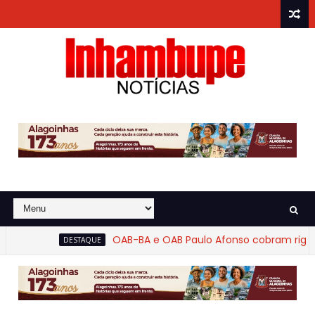
OAB-BA e OAB Paulo Afonso cobram rigor na
DESTAQUE
hapada Diamantina