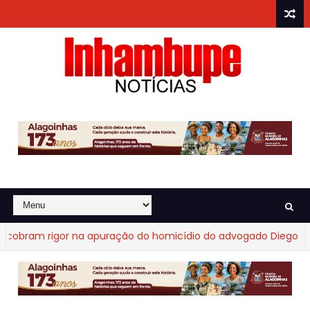
bram rigor na apuração do homicídio do advogado Diego Fraga