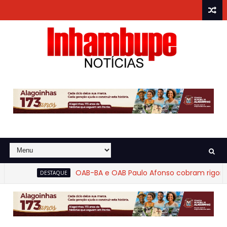
OAB-BA e OAB Paulo Afonso cobram rigor na
DESTAQUE