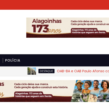
POLÍCIA
OAB-BA e OAB Paulo Afonso cobram ri
DESTAQUE