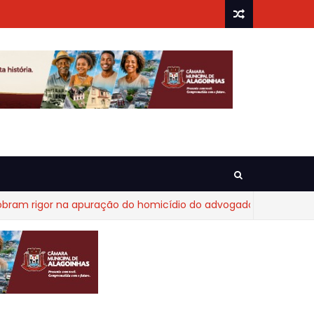
gor na apuração do homicídio do advogado Diego Fraga de Cas