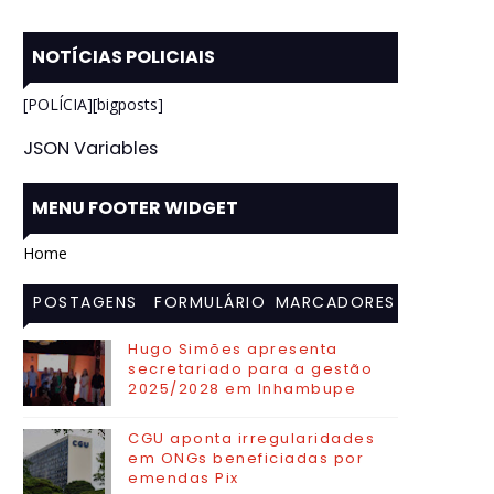
NOTÍCIAS POLICIAIS
[POLÍCIA][bigposts]
JSON Variables
MENU FOOTER WIDGET
Home
POSTAGENS
FORMULÁRIO
MARCADORES
MAIS
DE CONTATO
Hugo Simões apresenta
secretariado para a gestão
VISITADAS
2025/2028 em Inhambupe
CGU aponta irregularidades
em ONGs beneficiadas por
emendas Pix