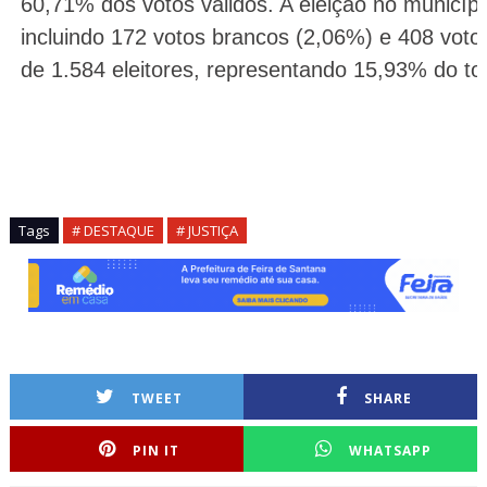
60,71% dos votos válidos. A eleição no município
incluindo 172 votos brancos (2,06%) e 408 votos
de 1.584 eleitores, representando 15,93% do to
Tags
# DESTAQUE
# JUSTIÇA
TWEET
SHARE
PIN IT
WHATSAPP