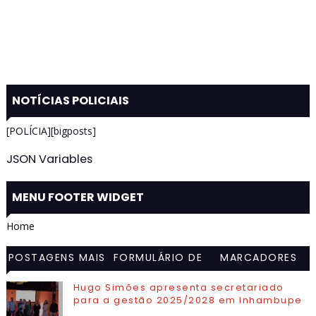
NOTÍCIAS POLICIAIS
[POLÍCIA][bigposts]
JSON Variables
MENU FOOTER WIDGET
Home
POSTAGENS MAIS
FORMULÁRIO DE
MARCADORES
VISITADAS
CONTATO
Hugo Simões apresenta secretariado
para a gestão 2025/2028 em Inhambupe