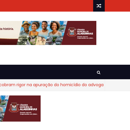
 rigor na apuração do homicídio do advogado Diego Fraga de 