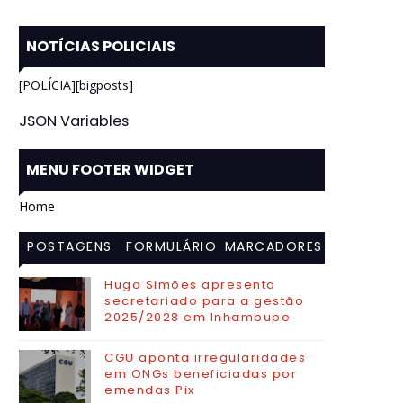
NOTÍCIAS POLICIAIS
[POLÍCIA][bigposts]
JSON Variables
MENU FOOTER WIDGET
Home
POSTAGENS
FORMULÁRIO
MARCADORES
MAIS
DE CONTATO
Hugo Simões apresenta
secretariado para a gestão
VISITADAS
2025/2028 em Inhambupe
CGU aponta irregularidades
em ONGs beneficiadas por
emendas Pix