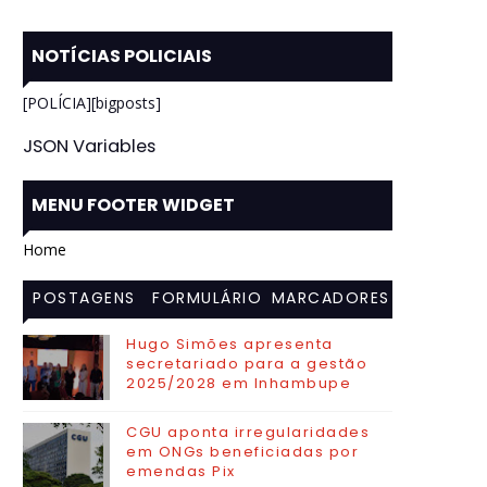
NOTÍCIAS POLICIAIS
[POLÍCIA][bigposts]
JSON Variables
MENU FOOTER WIDGET
Home
POSTAGENS
FORMULÁRIO
MARCADORES
MAIS
DE CONTATO
Hugo Simões apresenta
secretariado para a gestão
VISITADAS
2025/2028 em Inhambupe
CGU aponta irregularidades
em ONGs beneficiadas por
emendas Pix