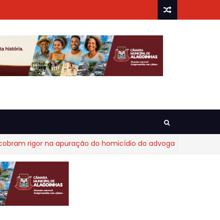
 rigor na apuração do homicídio do advogado Diego Fraga de 