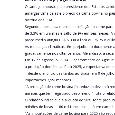
O tarifaço imposto pelo presidente dos Estados Unid
amargas Uma delas é o preço da carne bovina no país
história dos
EUA
.
Segundo a pesquisa mensal de inflação, a carne para c
de 3,3% em um mês e salto de 9% em seis meses. A 
preço médio atingiu US$ 6,338 a libra ou R$ 75 o quilo
As mudanças climáticas têm prejudicado duramente a 
gradativamente nos últimos anos. Além disso, a seca
Em 12 de agosto, o USDA (Departamento de Agricultu
a produção doméstica. Para 2025, a expectativa de 
– desde o anúncio das tarifas ao Brasil, em 9 de ju
importações 7,5% menores.
"A produção de carne bovina foi reduzida devido à r
animais que têm registrado peso menor", cita o rela
O relatório indica que a alíquota de 50% sobre produ
milhões de libras – 180 mil toneladas – só em carne b
"As importações de carne bovina para 2025 são reduzi