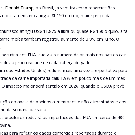
os,
Donald Trump
, ao Brasil, já vem trazendo repercussões
 norte-americano atingiu R$ 150 o quilo, maior preço das
hurrasco atingiu US$ 11,875 a libra ou quase R$ 150 o quilo, alta
carne moída também registrou aumento de 3,9% em julho. O
.
pecuária dos EUA, que viu o número de animais nos pastos cair
 reduz a produtividade de cada cabeça de gado.
ra dos Estados Unidos) reduziu mais uma vez a expectativa para
entrada da carne importada caiu 1,9% em pouco mais de um mês
lho. O impacto maior será sentido em 2026, quando o USDA prevê
edução do abate de bovinos alimentados e não alimentados e aos
tório da semana passada.
tos brasileiros reduzirá as importações dos EUA em cerca de 400
ovina.
das para refletir os dados comerciais reportados durante o