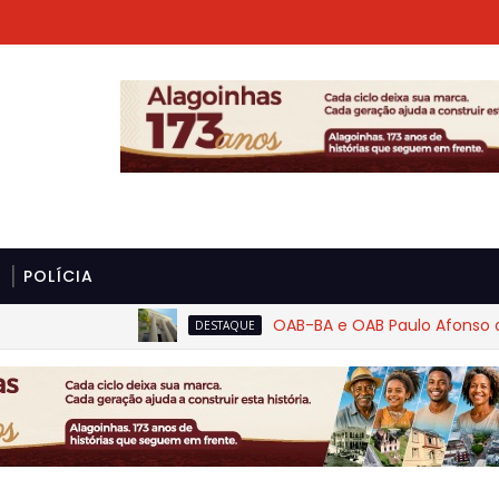
POLÍCIA
OAB-BA e OAB Paulo Afonso cobram
DESTAQUE