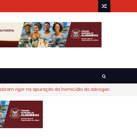
 rigor na apuração do homicídio do advogado Diego Fraga de 