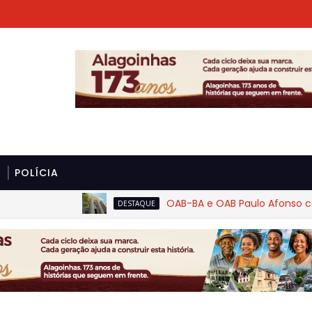
POLÍCIA
OAB-BA e OAB Paulo Afonso cobram
DESTAQUE