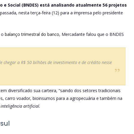
 e Social (BNDES) está analisando atualmente 56 projetos
 passada, nesta terça-feira (12) para a imprensa pelo presidente
r o
balanço trimestral do banco
, Mercadante falou que o BNDES
 chegar a R$ 50 bilhões de investimento e de crédito nesse
 diversificado sua carteira, “saindo dos setores tradicionais
tes, carro voador, bioinsumos para a agropecuária e também na
teligência artificial.
sul