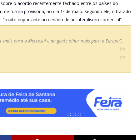
sobre o acordo recentemente fechado entre os países do
 de forma provisória, no dia 1º de maio. Segundo ele, o tratado
"muito importante no cenário de unilateralismo comercial”.
 mais para o Mercosul e da gente olhar mais para a Europa”,