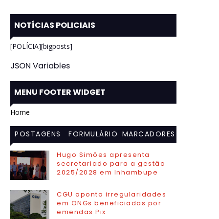
NOTÍCIAS POLICIAIS
[POLÍCIA][bigposts]
JSON Variables
MENU FOOTER WIDGET
Home
POSTAGENS
FORMULÁRIO
MARCADORES
MAIS
DE CONTATO
Hugo Simões apresenta
secretariado para a gestão
VISITADAS
2025/2028 em Inhambupe
CGU aponta irregularidades
em ONGs beneficiadas por
emendas Pix