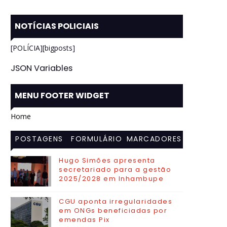
NOTÍCIAS POLICIAIS
[POLÍCIA][bigposts]
JSON Variables
MENU FOOTER WIDGET
Home
POSTAGENS
FORMULÁRIO
MARCADORES
MAIS
DE CONTATO
Hugo Simões apresenta
secretariado para a gestão
VISITADAS
2025/2028 em Inhambupe
CGU aponta irregularidades
em ONGs beneficiadas por
emendas Pix