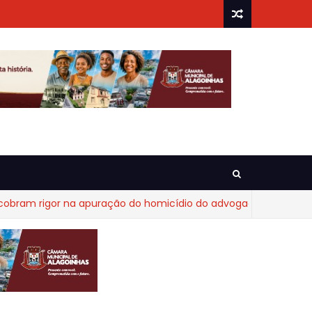
rigor na apuração do homicídio do advogado Diego Fraga de C