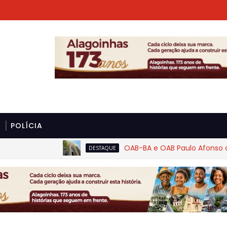
POLÍCIA
OAB-BA e OAB Paulo Afonso cobram 
DESTAQUE