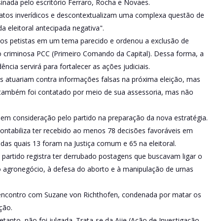
inada pelo escritório Ferraro, Rocha e Novaes.
tos inverídicos e descontextualizam uma complexa questão de
a eleitoral antecipada negativa".
os petistas em um tema parecido e ordenou a exclusão de
ão criminosa PCC (Primeiro Comando da Capital). Dessa forma, a
ncia servirá para fortalecer as ações judiciais.
s atuariam contra informações falsas na próxima eleição, mas
, também foi contatado por meio de sua assessoria, mas não
o em consideração pelo partido na preparação da nova estratégia.
contabiliza ter recebido ao menos 78 decisões favoráveis em
as quais 13 foram na Justiça comum e 65 na eleitoral.
o partido registra ter derrubado postagens que buscavam ligar o
r o agronegócio, à defesa do aborto e à manipulação de urnas
 encontro com Suzane von Richthofen, condenada por matar os
ção.
etanto, não foi julgada. Trata-se da Aije (Ação de Investigação