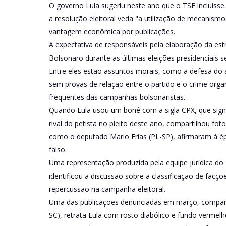
O governo Lula sugeriu neste ano que o TSE incluísse 
a resolução eleitoral veda "a utilização de mecani
vantagem econômica por publicações.
A expectativa de responsáveis pela elaboração da est
Bolsonaro durante as últimas eleições presidenciais s
Entre eles estão assuntos morais, como a defesa do 
sem provas de relação entre o partido e o crime orga
frequentes das campanhas bolsonaristas.
Quando Lula usou um boné com a sigla CPX, que signi
rival do petista no pleito deste ano, compartilhou fot
como o deputado Mario Frias (PL-SP), afirmaram à époc
falso.
Uma representação produzida pela equipe jurídica do 
identificou a discussão sobre a classificação de fac
repercussão na campanha eleitoral.
Uma das publicações denunciadas em março, compartil
SC), retrata Lula com rosto diabólico e fundo verme