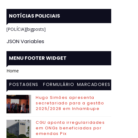
NOTÍCIAS POLICIAIS
[POLÍCIA][bigposts]
JSON Variables
MENU FOOTER WIDGET
Home
POSTAGENS
FORMULÁRIO
MARCADORES
MAIS
DE CONTATO
Hugo Simões apresenta
secretariado para a gestão
VISITADAS
2025/2028 em Inhambupe
CGU aponta irregularidades
em ONGs beneficiadas por
emendas Pix