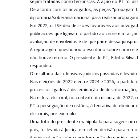
sejam tratadas como terroristas. A ação do PT foi ass
De acordo com os advogados, as peças "propagam fa
diplomacia/soberania nacional para realizar propagand
Em 2022, o TSE deu decisões favoráveis aos advogad
publicações que ligavam o partido ao crime e à facç
avaliação de envolvidos é de que parte dessa jurisprudê
A reportagem questionou o escritório sobre como ele
não houve retorno. O presidente do PT, Edinho Silva
respondeu.
O resultado das ofensivas judiciais passadas é levad
Nas eleições de 2022 e entre 2024 e 2026, o partido 
processos ligados à disseminação de desinformação, d
Na esfera eleitoral, no contexto da disputa de 2022, 
PT à perseguição de cristãos, à tentativa de elimina
eleitorais, por exemplo.
Uma foto do presidente manipulada para sugerir um
pais, foi levada à Justiça e recebeu decisão para remo
A principal ação sobre desinformação do partido, entr