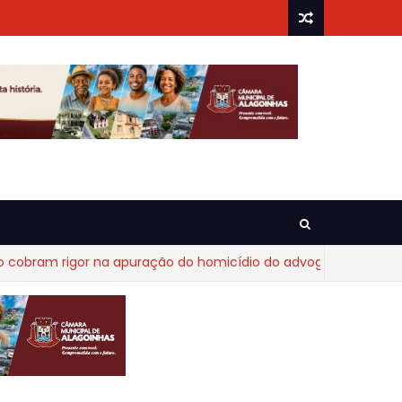
am rigor na apuração do homicídio do advogado Diego Fraga d