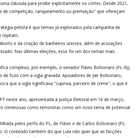
uma cláusula para proibir explicitamente os cortes. Desde 2021,
smos de competição, ranqueamento ou premiação" que ofereçam
ratégia petista é que temas já explorados pela campanha de
e repitam.
aborto e da criação de banheiros unissex, além de acusações
nizado. Nas últimas eleições, esse foi um dos temas mais
fica complexo, por exemplo, o senador Flávio Bolsonaro (PL-RJ),
os de fuzis com a sigla gravada. Apoiadores de Jair Bolsonaro,
a que a sigla significava "cupinxa, parceiro de crime", o que é
PT neste ano, apresentada à Justiça Eleitoral em 16 de março,
ções criminosas como terroristas como um novo tema de potencial
hada pelos perfis do PL, de Flávio e de Carlos Bolsonaro (PL-
lho. O conteúdo também diz que Lula não quer que as facções