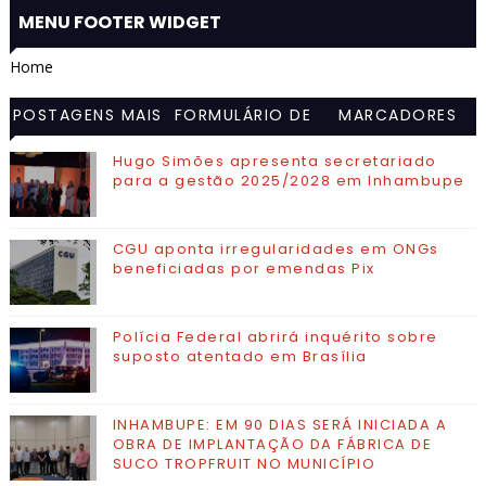
MENU FOOTER WIDGET
Home
POSTAGENS MAIS
FORMULÁRIO DE
MARCADORES
VISITADAS
CONTATO
Hugo Simões apresenta secretariado
para a gestão 2025/2028 em Inhambupe
CGU aponta irregularidades em ONGs
beneficiadas por emendas Pix
Polícia Federal abrirá inquérito sobre
suposto atentado em Brasília
INHAMBUPE: EM 90 DIAS SERÁ INICIADA A
OBRA DE IMPLANTAÇÃO DA FÁBRICA DE
SUCO TROPFRUIT NO MUNICÍPIO